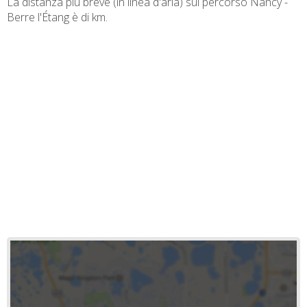
La distanza più breve (in linea d'aria) sul percorso Nancy -
Berre l'Étang è di
km.