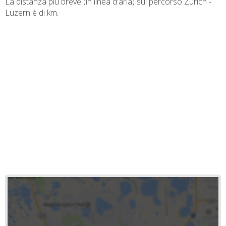
La distanza più breve (in linea d'aria) sul percorso Zürich -
Luzern è di
km.