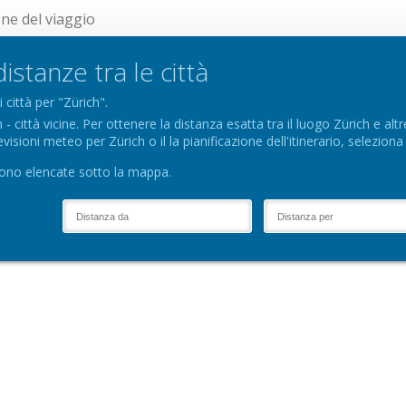
one del viaggio
istanze tra le città
 città per "Zürich".
 città vicine. Per ottenere la distanza esatta tra il luogo Zürich e altre
visioni meteo per Zürich o il la pianificazione dell'itinerario, seleziona 
 sono elencate sotto la mappa.