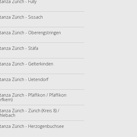
tanza Zürich - Fully
tanza Zürich - Sissach
tanza Zürich - Oberengstringen
tanza Zürich - Stäfa
tanza Zürich - Gelterkinden
tanza Zürich - Uetendorf
tanza Zürich - Pfäffikon / Pfäffikon
rfkern)
tanza Zürich - Zürich (Kreis 8) /
hlebach
tanza Zürich - Herzogenbuchsee