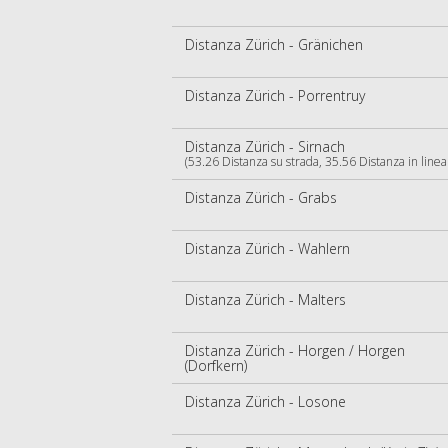
Distanza Zürich - Gränichen
Distanza Zürich - Porrentruy
Distanza Zürich - Sirnach
(53.26 Distanza su strada, 35.56 Distanza in linea 
Distanza Zürich - Grabs
Distanza Zürich - Wahlern
Distanza Zürich - Malters
Distanza Zürich - Horgen / Horgen
(Dorfkern)
Distanza Zürich - Losone