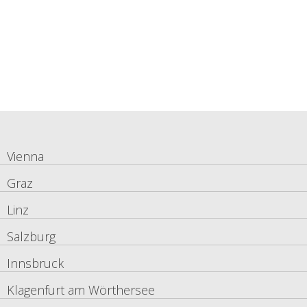
Vienna
Graz
Linz
Salzburg
Innsbruck
Klagenfurt am Wörthersee