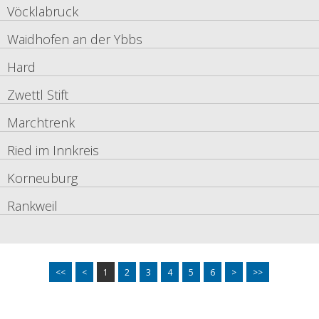
Vöcklabruck
Waidhofen an der Ybbs
Hard
Zwettl Stift
Marchtrenk
Ried im Innkreis
Korneuburg
Rankweil
<<
<
1
2
3
4
5
6
>
>>