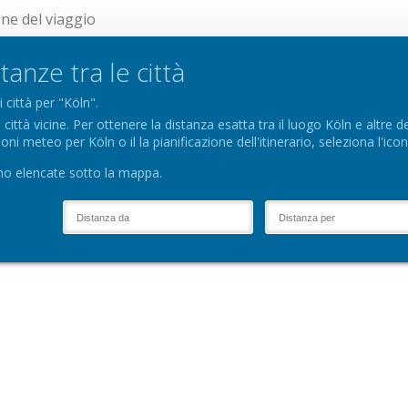
one del viaggio
tanze tra le città
 città per "Köln".
ittà vicine. Per ottenere la distanza esatta tra il luogo Köln e altre des
oni meteo per Köln o il la pianificazione dell'itinerario, seleziona l'icon
ono elencate sotto la mappa.