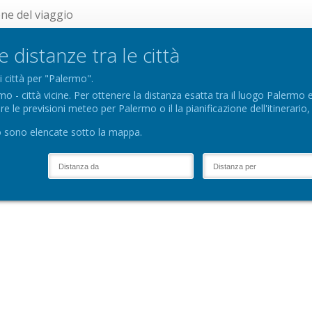
one del viaggio
e distanze tra le città
i città per "Palermo".
 - città vicine. Per ottenere la distanza esatta tra il luogo Palermo e 
re le previsioni meteo per Palermo o il la pianificazione dell'itinerario,
mo sono elencate sotto la mappa.